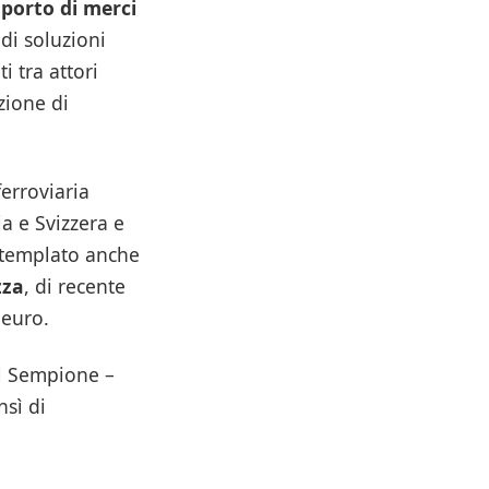
sporto di merci
di soluzioni
i tra attori
zione di
ferroviaria
ia e Svizzera e
ontemplato anche
zza
, di recente
 euro.
ul Sempione –
nsì di