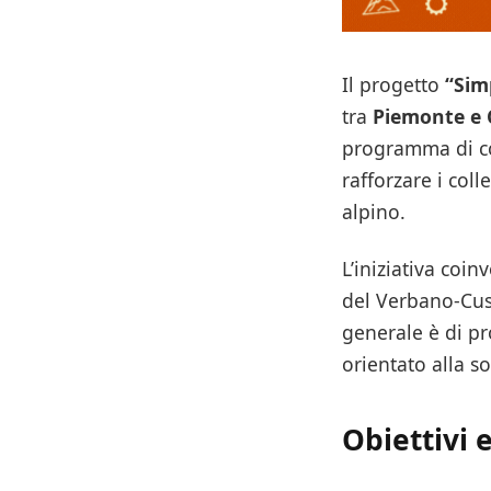
Il progetto
“Sim
tra
Piemonte e 
programma di 
rafforzare i coll
alpino.
L’iniziativa coin
del Verbano-Cusi
generale è di pr
orientato alla sos
Obiettivi 