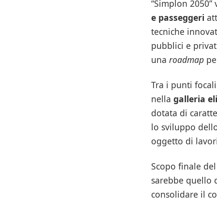
“Simplon 2050” 
e passeggeri
att
tecniche innovati
pubblici e privat
una
roadmap
per
Tra i punti focal
nella
galleria el
dotata di caratt
lo sviluppo dell
oggetto di lavor
Scopo finale del
sarebbe quello d
consolidare il c