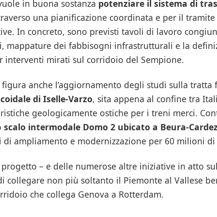
vuole in buona sostanza
potenziare il sistema di tra
raverso una pianificazione coordinata e per il tramite 
ve. In concreto, sono previsti tavoli di lavoro congiunt
i, mappature dei fabbisogni infrastrutturali e la defini
 interventi mirati sul corridoio del Sempione.
i figura anche l’aggiornamento degli studi sulla tratta 
icoidale di Iselle-Varzo
, sita appena al confine tra Ital
eristiche geologicamente ostiche per i treni merci. C
o
scalo intermodale Domo 2 ubicato a Beura-Carde
i di ampliamento e modernizzazione per 60 milioni di
 progetto – e delle numerose altre iniziative in atto s
i collegare non più soltanto il Piemonte al Vallese be
orridoio che collega Genova a Rotterdam.