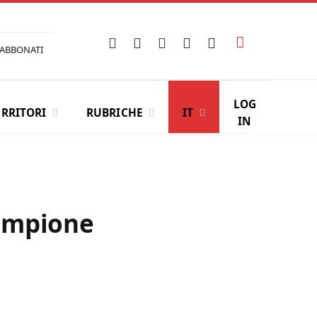
Facebook
X
Instagram
YouTube
LinkedIn
ABBONATI
(Twitter)
LOG
ERRITORI
RUBRICHE
IT
IN
Sempione