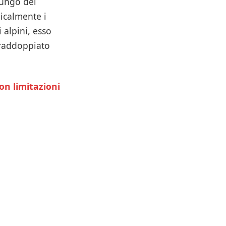
lungo del
dicalmente i
 alpini, esso
 raddoppiato
on limitazioni