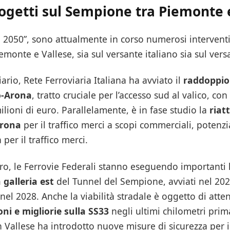
progetti sul Sempione tra Piemonte 
 2050”, sono attualmente in corso numerosi interventi
monte e Vallese, sia sul versante italiano sia sul vers
ario, Rete Ferroviaria Italiana ha avviato il
raddoppio 
o-Arona
, tratto cruciale per l’accesso sud al valico, c
ilioni di euro. Parallelamente, è in fase studio la
riat
Arona
per il traffico merci a scopi commerciali, potenz
per il traffico merci.
ero, le Ferrovie Federali stanno eseguendo importanti 
 galleria est
del Tunnel del Sempione, avviati nel 202
l 2028. Anche la viabilità stradale è oggetto di atte
i e migliorie sulla SS33
negli ultimi chilometri prim
 Vallese ha introdotto nuove misure di sicurezza per il