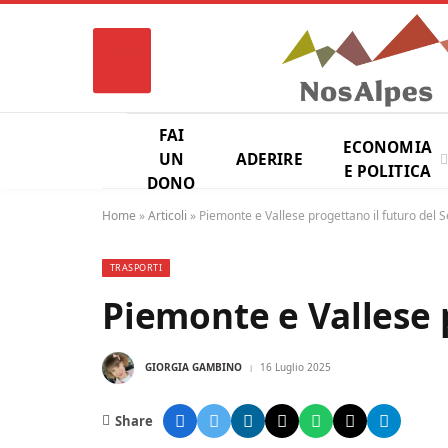
FAI
ECONOMIA
UN
ADERIRE
E POLITICA
DONO
Home
»
Articoli
»
Piemonte e Vallese progettano il futuro del
TRASPORTI
Piemonte e Vallese 
GIORGIA GAMBINO
16 Luglio 2025
Share