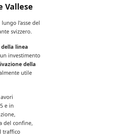
e Vallese
 lungo l’asse del
ante svizzero.
della linea
on un investimento
tivazione della
ialmente utile
lavori
5 e in
nzione,
a del confine,
 traffico