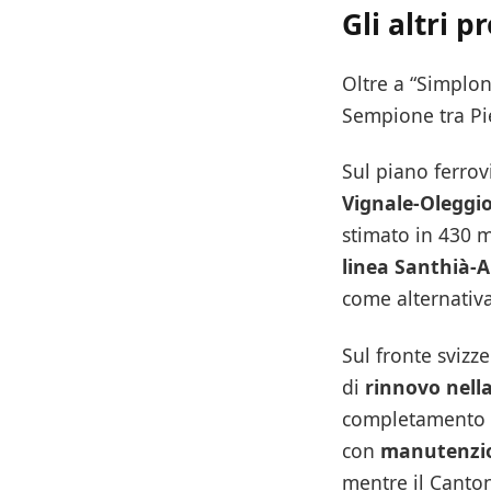
Gli altri 
Oltre a “Simplon
Sempione tra Pie
Sul piano ferrovi
Vignale-Oleggi
stimato in 430 m
linea Santhià-
come alternativa 
Sul fronte svizz
di
rinnovo nella
completamento ne
con
manutenzion
mentre il Canton