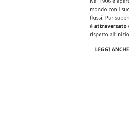
Nel 1906 è apert
mondo con i suoi
flussi. Pur suben
è
attraversato 
rispetto all’iniz
LEGGI ANCHE