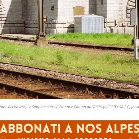
one del Vallese, Le Simplon entre Piémont e Canton du Valais (c) CC BY-SA 2.0, Jo