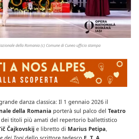
 Nazionale della Romania (c) Comune di Cuneo ufficio stampa
grande danza classica: Il 1 gennaio 2026 il
onale della Romania
porterà sul palco del
Teatro
 dei titoli più amati del repertorio ballettistico
l’ič Čajkovskij
e libretto di
Marius Petipa
,
Re dei Topi
dello scrittore tedesco
E. T. A.