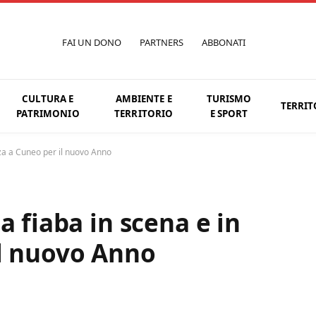
FAI UN DONO
PARTNERS
ABBONATI
CULTURA E
AMBIENTE E
TURISMO
TERRIT
PATRIMONIO
TERRITORIO
E SPORT
nza a Cuneo per il nuovo Anno
a fiaba in scena e in
il nuovo Anno