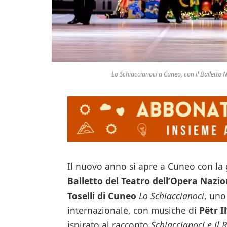
Lo Schiaccianoci a Cuneo, con il Balletto
Il nuovo anno si apre a Cuneo con la 
Balletto del Teatro dell’Opera Nazi
Toselli di Cuneo
Lo Schiaccianoci
, uno
internazionale, con musiche di
Pëtr I
ispirato al racconto
Schiaccianoci e il 