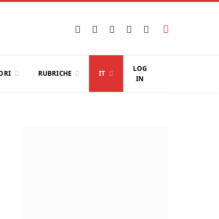
Facebook
X
Instagram
YouTube
LinkedIn
(Twitter)
LOG
ORI
RUBRICHE
IT
IN