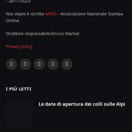
- 28/11/2023
Nos Alpes è iscritta
ANSO
- Associazione Nazionale Stampa
Online
Direttore responsabile:Enrico Martial
Privacy policy
Facebook
X
Instagram
YouTube
LinkedIn
(Twitter)
I PIÙ LETTI
Le date di apertura dei colli sulle Alpi