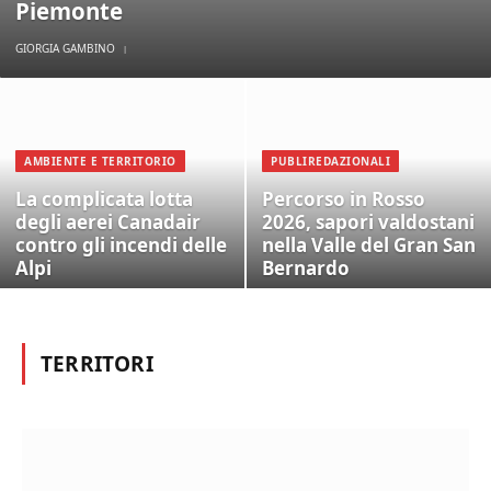
Piemonte
GIORGIA GAMBINO
AMBIENTE E TERRITORIO
PUBLIREDAZIONALI
La complicata lotta
Percorso in Rosso
degli aerei Canadair
2026, sapori valdostani
contro gli incendi delle
nella Valle del Gran San
Alpi
Bernardo
TERRITORI