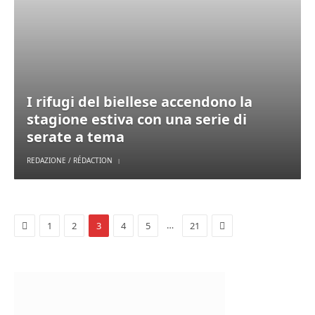
I rifugi del biellese accendono la
stagione estiva con una serie di
serate a tema
REDAZIONE / RÉDACTION
Previous
Next
…
1
2
3
4
5
21