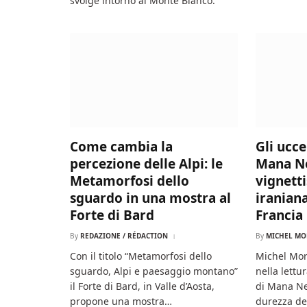
svolge intorno al Monte Bianco.
Come cambia la
Gli ucce
percezione delle Alpi: le
Mana Ne
Metamorfosi dello
vignett
sguardo in una mostra al
iraniana
Forte di Bard
Francia
By
REDAZIONE / RÉDACTION
By
MICHEL MO
Con il titolo “Metamorfosi dello
Michel Mor
sguardo, Alpi e paesaggio montano”
nella lettu
il Forte di Bard, in Valle d’Aosta,
di Mana Ne
propone una mostra…
durezza del