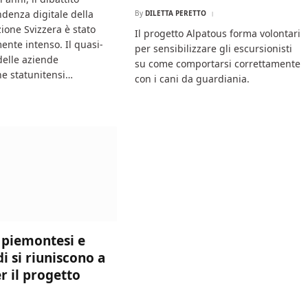
ndenza digitale della
By
DILETTA PERETTO
ione Svizzera è stato
Il progetto Alpatous forma volontari
ente intenso. Il quasi-
per sensibilizzare gli escursionisti
delle aziende
su come comportarsi correttamente
he statunitensi…
con i cani da guardiania.
 piemontesi e
i si riuniscono a
r il progetto