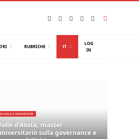
Facebook
X
Instagram
YouTube
LinkedIn
(Twitter)
LOG
ORI
RUBRICHE
IT
IN
SCUOLA E UNIVERSITÀ
Valle d’Aosta, master
universitario sulla governance e