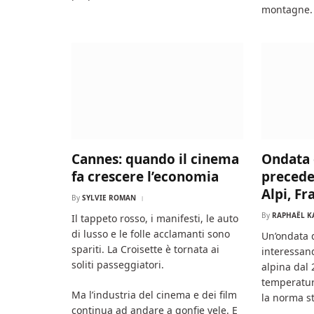
montagne.
Cannes: quando il cinema
Ondata 
fa crescere l’economia
precede
Alpi, Fr
By
SYLVIE ROMAN
By
RAPHAËL K
Il tappeto rosso, i manifesti, le auto
di lusso e le folle acclamanti sono
Un’ondata 
spariti. La Croisette è tornata ai
interessan
soliti passeggiatori.
alpina dal
temperatur
Ma l’industria del cinema e dei film
la norma s
continua ad andare a gonfie vele. E