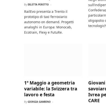
sull’indipe
By
DILETTA PERETTO
Confederaz
RailEvo presenta a Trento il
particolarm
prototipo di taxi ferroviario
oligopolio 
autonomo on demand. Progetti
tecnologic
analoghi in Europa: Monocab,
Ecotrain, Flexy e FutuRe.
1º Maggio a geometria
Giovani
variabile: la Svizzera tra
savoiard
lavoro e festa
Ivrea pe
CARE
By
GIORGIA GAMBINO