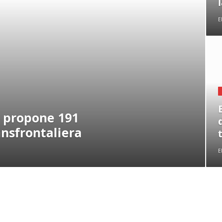
E
a propone 191
ansfrontaliera
E