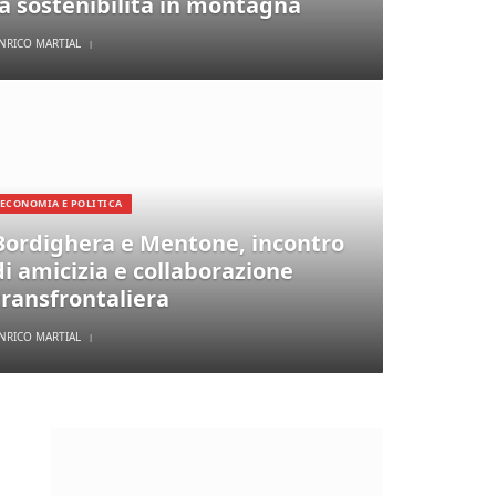
la sostenibilità in montagna
NRICO MARTIAL
ECONOMIA E POLITICA
Bordighera e Mentone, incontro
di amicizia e collaborazione
transfrontaliera
NRICO MARTIAL