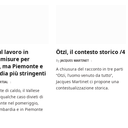
l lavoro in
Ötzï, il contesto storico /4
, misure per
By
JACQUES MARTINET
i, ma Piemonte e
A chiusura del racconto in tre parti
ia più stringenti
“Ötzï, l’uomo venuto da tutto”,
Jacques Martinet ci propone una
RTIAL
contestualizzazione storica.
te di caldo, il Vallese
qualche caso divieti di
ante nel pomeriggio,
mbardia e in Piemonte