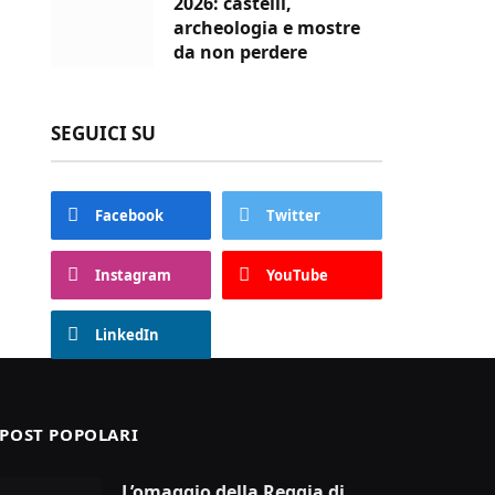
2026: castelli,
archeologia e mostre
da non perdere
SEGUICI SU
Facebook
Twitter
Instagram
YouTube
LinkedIn
POST POPOLARI
L’omaggio della Reggia di