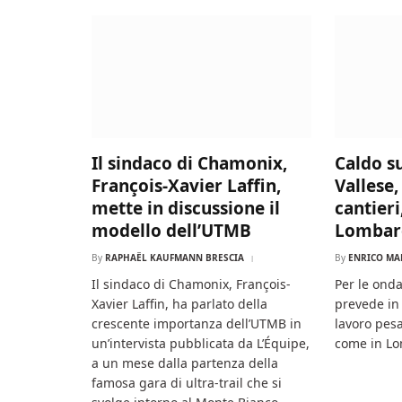
Il sindaco di Chamonix,
Caldo su
François-Xavier Laffin,
Vallese
mette in discussione il
cantier
modello dell’UTMB
Lombard
By
RAPHAËL KAUFMANN BRESCIA
By
ENRICO MA
Il sindaco di Chamonix, François-
Per le onda
Xavier Laffin, ha parlato della
prevede in 
crescente importanza dell’UTMB in
lavoro pes
un’intervista pubblicata da L’Équipe,
come in Lo
a un mese dalla partenza della
famosa gara di ultra-trail che si