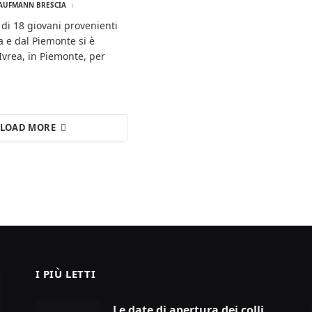
AUFMANN BRESCIA
di 18 giovani provenienti
a e dal Piemonte si è
 Ivrea, in Piemonte, per
LOAD MORE
I PIÙ LETTI
Le date di apertura dei colli